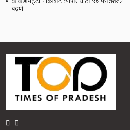
काँकडभिट्टा नाकाबाट व्यापार घाटा ४० प्रतिशतले
बढ्यो