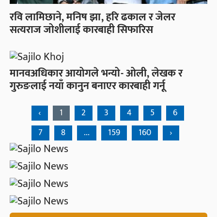
रवि लामिछाने, मनिष झा, हरि ढकाल र जेलर
सत्यराज जोशीलाई कारबाही सिफारिस
मानवअधिकार आयोगले भन्यो- ओली, लेखक र
गुरुङलाई नयाँ कानुन बनाएर कारबाही गर्नू
‹
1
2
3
4
5
6
7
8
...
159
160
›