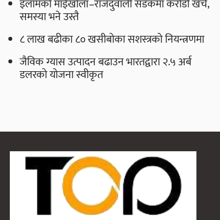
इलामको माईखोला–राजदुवाली सडकमा करोडौँ खर्च,
समस्या भने उस्तै
८ लाख बढीका ८० खसीबोका सशस्त्रको नियन्त्रणमा
जैविक ग्यास उत्पादन बढाउन भारतद्वारा २.५ अर्ब
डलरको योजना स्वीकृत