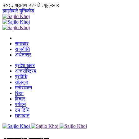
२०८३ श्रावण २२ गते , शुक्रबार
हाम्रोबारे
युनिकोड
समाचार
राजनीति
अर्थतन्त्र
प्रदेश खबर
अन्तर्राष्ट्रिय
प्रविधि
खेलकुद
मनोरञ्जन
शिक्षा
विचार
पर्यटन
टप टिभि
छापाबाट