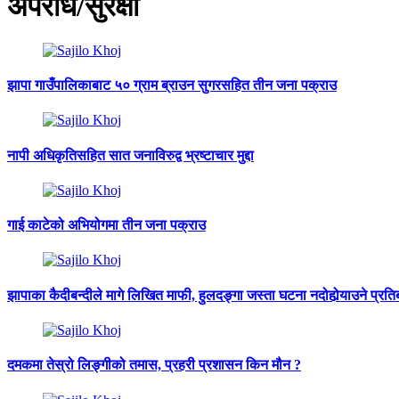
अपराध/सुरक्षा
झापा गाउँपालिकाबाट ५० ग्राम ब्राउन सुगरसहित तीन जना पक्राउ
नापी अधिकृतिसहित सात जनाविरुद्व भ्रष्टाचार मुद्दा
गाई काटेको अभियोगमा तीन जना पक्राउ
झापाका कैदीबन्दीले मागे लिखित माफी, हुलदङ्गा जस्ता घटना नदोहोर्‍याउने प्रतिब
दमकमा तेस्रो लिङ्गीको तमास, प्रहरी प्रशासन किन मौन ?