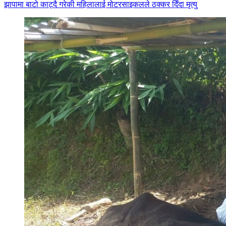
झापामा बाटो काट्दै गरेकी महिलालाई मोटरसाइकलले ठक्कर दिँदा मृत्यु