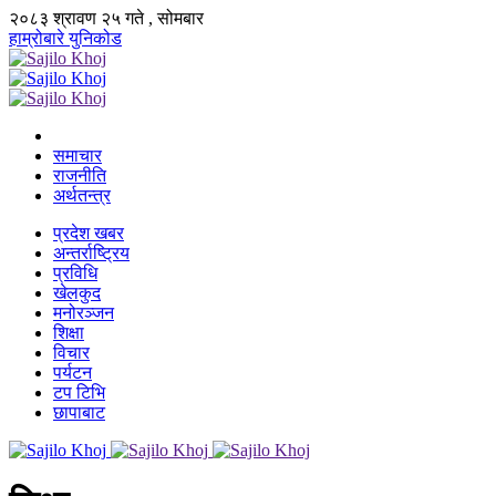
२०८३ श्रावण २५ गते , सोमबार
हाम्रोबारे
युनिकोड
समाचार
राजनीति
अर्थतन्त्र
प्रदेश खबर
अन्तर्राष्ट्रिय
प्रविधि
खेलकुद
मनोरञ्जन
शिक्षा
विचार
पर्यटन
टप टिभि
छापाबाट