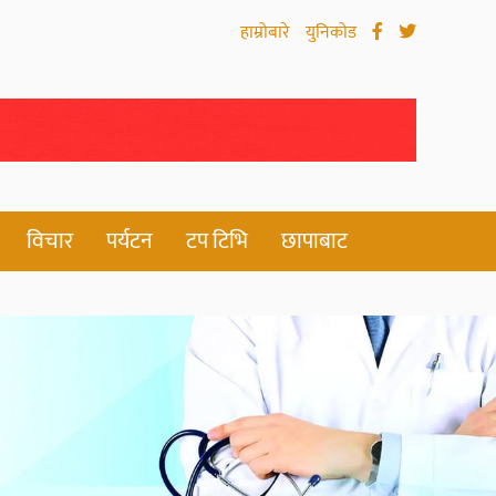
हाम्रोबारे
युनिकोड
विचार
पर्यटन
टप टिभि
छापाबाट