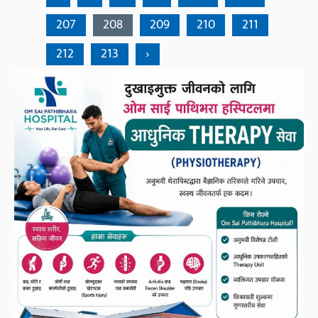
207
208
209
210
211
212
213
›