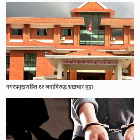
नगरप्रमुखसहित ११ जनाविरुद्ध भ्रष्टाचार मुद्दा