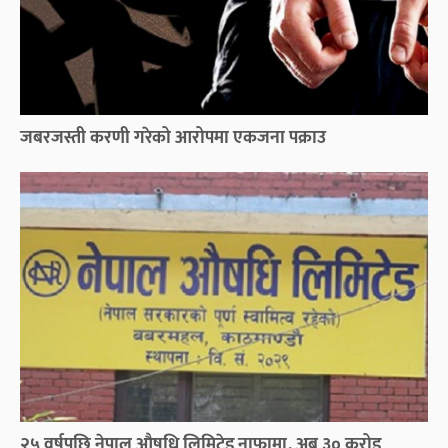
जबरजस्ती करणी गरेको आरोपमा एकजना पक्राउ
२५ वर्षपछि नेपाल औषधि लिमिटेड नाफामा, अब ३० करोड