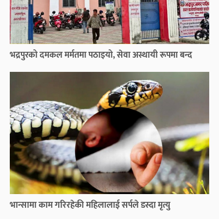
भद्रपुरको दमकल मर्मतमा पठाइयो, सेवा अस्थायी रूपमा बन्द
भान्सामा काम गरिरहेकी महिलालाई सर्पले डस्दा मृत्यु