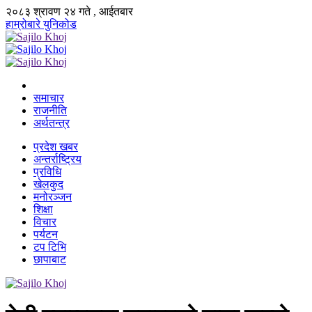
२०८३ श्रावण २४ गते , आईतबार
हाम्रोबारे
युनिकोड
समाचार
राजनीति
अर्थतन्त्र
प्रदेश खबर
अन्तर्राष्ट्रिय
प्रविधि
खेलकुद
मनोरञ्जन
शिक्षा
विचार
पर्यटन
टप टिभि
छापाबाट