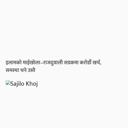
इलामको माईखोला–राजदुवाली सडकमा करोडौँ खर्च,
समस्या भने उस्तै