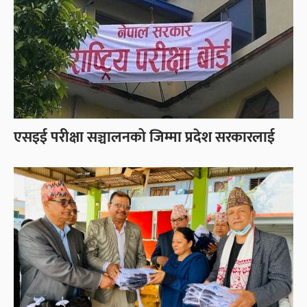
एसइई परीक्षा सञ्चालनको जिम्मा प्रदेश सरकारलाई