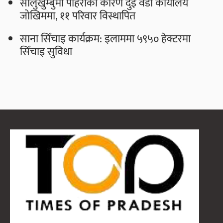
सोलुखुम्बुमा पहिरोका कारण दुई वडा कार्यालय
जोखिममा, ११ परिवार विस्थापित
साना सिँचाइ कार्यक्रम: इलाममा ५९५० हेक्टरमा
सिँचाइ सुविधा