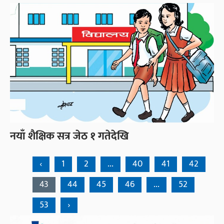
नयाँ शैक्षिक सत्र जेठ १ गतेदेखि
‹
1
2
...
40
41
42
43
44
45
46
...
52
53
›