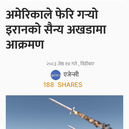
अमेरिकाले फेरि गर्‍यो
इरानको सैन्य अखडामा
आक्रमण
२०८३ जेष्ठ १४ गते , विहीबार
एजेन्सी
188
SHARES