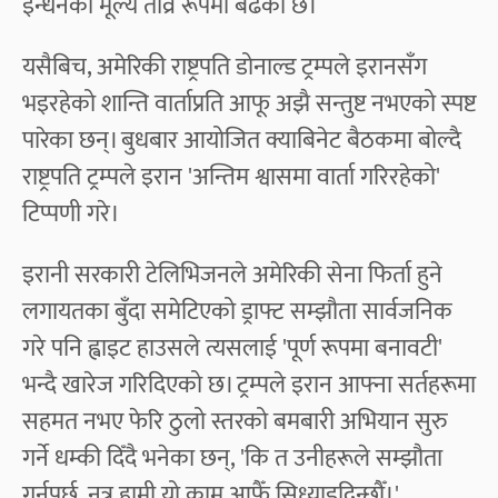
इन्धनको मूल्य तीव्र रूपमा बढेको छ।
यसैबिच, अमेरिकी राष्ट्रपति डोनाल्ड ट्रम्पले इरानसँग
भइरहेको शान्ति वार्ताप्रति आफू अझै सन्तुष्ट नभएको स्पष्ट
पारेका छन्। बुधबार आयोजित क्याबिनेट बैठकमा बोल्दै
राष्ट्रपति ट्रम्पले इरान 'अन्तिम श्वासमा वार्ता गरिरहेको'
टिप्पणी गरे।
इरानी सरकारी टेलिभिजनले अमेरिकी सेना फिर्ता हुने
लगायतका बुँदा समेटिएको ड्राफ्ट सम्झौता सार्वजनिक
गरे पनि ह्वाइट हाउसले त्यसलाई 'पूर्ण रूपमा बनावटी'
भन्दै खारेज गरिदिएको छ। ट्रम्पले इरान आफ्ना सर्तहरूमा
सहमत नभए फेरि ठुलो स्तरको बमबारी अभियान सुरु
गर्ने धम्की दिँदै भनेका छन्, 'कि त उनीहरूले सम्झौता
गर्नुपर्छ, नत्र हामी यो काम आफैँ सिध्याइदिन्छौँ।'