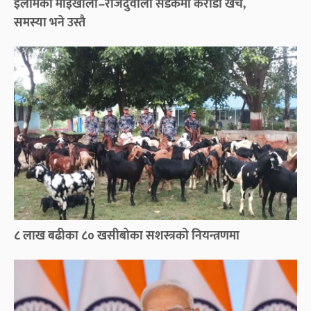
इलामको माईखोला–राजदुवाली सडकमा करोडौँ खर्च,
समस्या भने उस्तै
८ लाख बढीका ८० खसीबोका सशस्त्रको नियन्त्रणमा