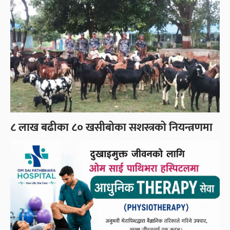
८ लाख बढीका ८० खसीबोका सशस्त्रको नियन्त्रणमा