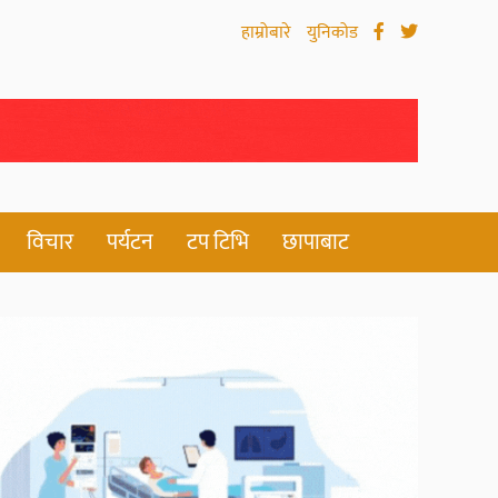
हाम्रोबारे
युनिकोड
विचार
पर्यटन
टप टिभि
छापाबाट