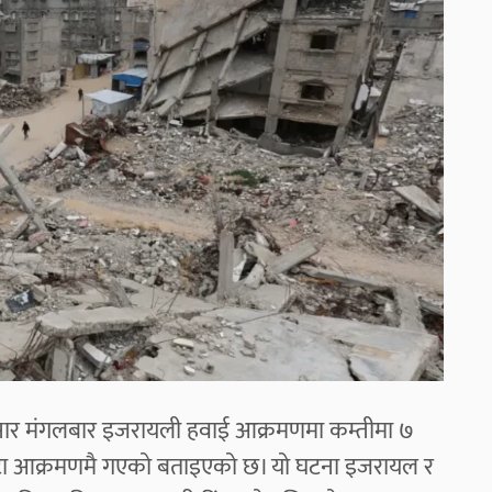
सार मंगलबार इजरायली हवाई आक्रमणमा कम्तीमा ७
एउटा आक्रमणमै गएको बताइएको छ। यो घटना इजरायल र