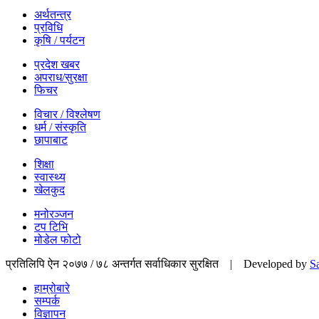
अर्थतन्त्र
प्रविधि
कृषि / पर्यटन
प्रदेश खबर
अपराध/सुरक्षा
फिचर
विचार / विश्लेषण
धर्म / संस्कृति
छापाबाट
शिक्षा
स्वास्थ्य
खेलकुद
मनोरञ्जन
टप टिभि
मोडेल फोटो
प्रतिलिपि ऐन २०७७ / ७८ अन्तर्गत सर्वाधिकार सुरक्षित | Developed by
S
हाम्रोबारे
सम्पर्क
विज्ञापन