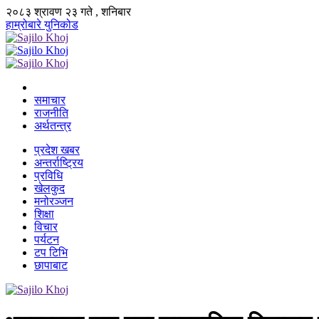
२०८३ श्रावण २३ गते , शनिबार
हाम्रोबारे
युनिकोड
समाचार
राजनीति
अर्थतन्त्र
प्रदेश खबर
अन्तर्राष्ट्रिय
प्रविधि
खेलकुद
मनोरञ्जन
शिक्षा
विचार
पर्यटन
टप टिभि
छापाबाट