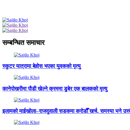
सम्बन्धित समाचार
स्कुटर यात्रामा बेहोस भएका युवकको मृत्यु
कानेपोखरीमा पौडी खेल्ने क्रममा डुबेर एक बालकको मृत्यु
इलामको माईखोला–राजदुवाली सडकमा करोडौँ खर्च, समस्या भने उस्त