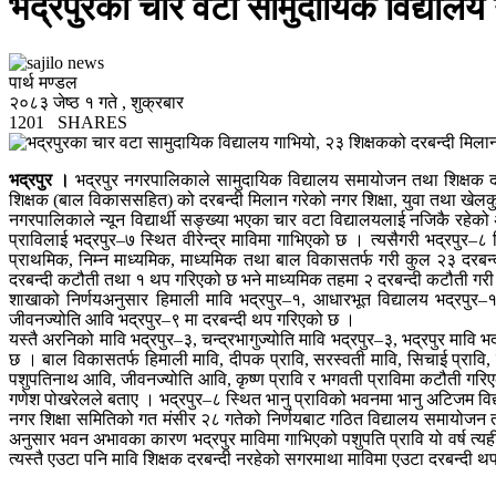
भद्रपुरका चार वटा सामुदायिक विद्यालय
पार्थ मण्डल
२०८३ जेष्ठ १ गते , शुक्रबार
1201
SHARES
भद्रपुर ।
भद्रपुर नगरपालिकाले सामुदायिक विद्यालय समायोजन तथा शिक्षक 
शिक्षक (बाल विकाससहित) को दरबन्दी मिलान गरेको नगर शिक्षा, युवा तथा खेल
नगरपालिकाले न्यून विद्यार्थी सङ्ख्या भएका चार वटा विद्यालयलाई नजिकै रह
प्राविलाई भद्रपुर–७ स्थित वीरेन्द्र माविमा गाभिएको छ । त्यसैगरी भद्रपुर–
प्राथमिक, निम्न माध्यमिक, माध्यमिक तथा बाल विकासतर्फ गरी कुल २३ दरबन्
दरबन्दी कटौती तथा १ थप गरिएको छ भने माध्यमिक तहमा २ दरबन्दी कटौती गरी 
शाखाको निर्णयअनुसार हिमाली मावि भद्रपुर–१, आधारभूत विद्यालय भद्रपुर–१
जीवनज्योति आवि भद्रपुर–९ मा दरबन्दी थप गरिएको छ ।
यस्तै अरनिको मावि भद्रपुर–३, चन्द्रभागुज्योति मावि भद्रपुर–३, भद्रपुर मावि 
छ । बाल विकासतर्फ हिमाली मावि, दीपक प्रावि, सरस्वती मावि, सिचाई प्रावि, सग
पशुपतिनाथ आवि, जीवनज्योति आवि, कृष्ण प्रावि र भगवती प्राविमा कटौती गरिए
गणेश पोखरेलले बताए । भद्रपुर–८ स्थित भानु प्राविको भवनमा भानु अटिजम व
नगर शिक्षा समितिको गत मंसीर २८ गतेको निर्णयबाट गठित विद्यालय समायोजन त
अनुसार भवन अभावका कारण भद्रपुर माविमा गाभिएको पशुपति प्रावि यो वर्ष त्यह
त्यस्तै एउटा पनि मावि शिक्षक दरबन्दी नरहेको सगरमाथा माविमा एउटा दरबन्द