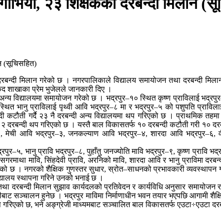
 गाभियो, २३ शिक्षकको दरबन्दी मिलान (स
दरबन्दी मिलान गरेको छ । नगरपालिकाले विद्यालय समायोजन तथा दरबन्दी मिल
कुद शाखाका प्रेम भुजेलले जानकारी दिए ।
ेको अन्य विद्यालयमा समायोजन गरेको छ । भद्रपुर–१० स्थित कृष्ण प्राविलाई भद
८ स्थित भानु प्राविलाई पृथ्वी आवि भद्रपुर–८ मा र भद्रपुर–५ को पशुपति प्राव
दी कटौती गर्दै २३ नै दरबन्दी अन्य विद्यालयमा थप गरिएको छ । प्राथमिक तह
२ दरबन्दी थप गरिएको छ । यस्तै बाल विकासतर्फ १० दरबन्दी कटौती गरी १० दरब
, मेची आवि भद्रपुर–३, जनकल्याण आवि भद्रपुर–४, शारदा आवि भद्रपुर–६, वीर
भद्रपुर–५, भानु प्रावि भद्रपुर–८, पुहाँतु जनज्योति मावि भद्रपुर–९, कृष्ण प्राव
रमाथा मावि, सिंहदेवी प्रावि, अरनिको मावि, शारदा आवि र भानु प्राविमा दरबन्दी थ
को छ । नगरको शैक्षिक गुणस्तर सुधार, स्रोत–साधनको प्रभावकारी व्यवस्थापन गरा
िद्यालय स्थापना गरिने उनको भनाई छ ।
था दरबन्दी मिलान सुझाव कार्यदलको प्रतिवेदन र कार्यविधि अनुसार समायोजन र 
ीबाट सञ्चालन हुनेछ । भद्रपुर माविमा निर्माणाधीन भवन तयार भएपछि आगामी शैक्ष
ी थप गरिएको छ, भने अङ्ग्रेजी माध्यमबाट सञ्चालित बाल विकासतर्फ एउटा÷एउटा