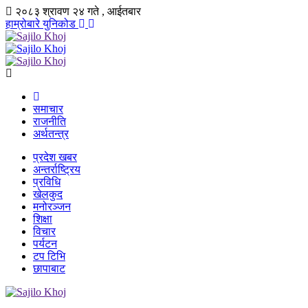
२०८३ श्रावण २४ गते , आईतबार
हाम्रोबारे
युनिकोड
समाचार
राजनीति
अर्थतन्त्र
प्रदेश खबर
अन्तर्राष्ट्रिय
प्रविधि
खेलकुद
मनोरञ्जन
शिक्षा
विचार
पर्यटन
टप टिभि
छापाबाट