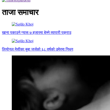
ताजा समाचार
खाना पकाउने ग्यास ७ हजारमा बेच्ने व्यापारी पक्राउ
लियोनल मेसीका बुबा जर्जको ६८ वर्षको उमेरमा निधन