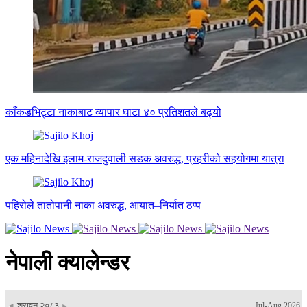
काँकडभिट्टा नाकाबाट व्यापार घाटा ४० प्रतिशतले बढ्यो
एक महिनादेखि इलाम-राजदुवाली सडक अवरुद्ध, प्रहरीको सहयोगमा यात्रा
पहिरोले तातोपानी नाका अवरुद्ध, आयात–निर्यात ठप्प
नेपाली क्यालेन्डर