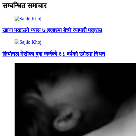
सम्बन्धित समाचार
खाना पकाउने ग्यास ७ हजारमा बेच्ने व्यापारी पक्राउ
लियोनल मेसीका बुबा जर्जको ६८ वर्षको उमेरमा निधन