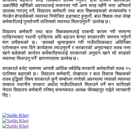
कार्यालय सहयोगी सरह तलबमान कायम गर्नुपर्ने, हाल वर्तमान अवस्थाको
अकाशिँदो महँगीको अवस्थालाई मध्यनजर गरी अन्य सरह महँगी भत्ता अनिवार्य
उपलब्ध गराउनु पर्ने, विद्यालय कर्मचारी तथा बाल शिक्षकहरूको सञ्चयकोष र
गोल्डेन हेण्डसेकको व्यवस्था नियोजित ढङ्गबाट हुनुपर्ने, बाल शिक्षक तथा लेखा
कर्मचारीलाई पुनर्ताजगी तालिमको व्यवस्था मिलाउनुपर्ने’ उल्लेख छ।
विद्यालय कर्मचारी तथा बाल शिक्षकहरूलाई दरबन्दी कायम गरी सामान्य
प्रक्रियाबाट स्थायी प्रक्रिया अघि बढाउन केन्द्र सरकारसँग समन्वय गर्नुपर्ने
माग उनीहरूको छ। ‘कामको मूल्याङ्कन गरी गाउँपालिकाबाट अतिरिक्त
प्रोत्साहन भत्ता दिने कार्यक्रम ल्याउनुपर्ने र सरकारको अनुदानबाट तलब भत्ता
खाने बाहेकको कार्यरत कर्मचारीहरूलाई सरकारको अनुदान खाने सो सरहको
व्यवस्था मिलाउनु पर्ने’ ज्ञापनपत्रमा उल्लेख छ।
सरकारले बजेट भाषणमा आगामी आर्थिक वर्षदेखि सरकारी कर्मचारीको तलब १५
प्रतिशत बढाएको छ। विद्यालय कर्मचारी, लेखापाल र बाल विकास शिक्षकको
तलब वृद्धिको विषय सरकारले कुनै सम्बोधन नगरेको अवस्थामा त्यसको व्यवस्था
तत्काल स्थानीय सरकार अर्थात् गाउँपालिकाले मिलाउने पर्ने माग सारिएको
नेपाल विद्यालय कर्मचारी परिषद् कचनकवल अध्यक्ष भीमबहादुर राईले जानकारी
दिए।