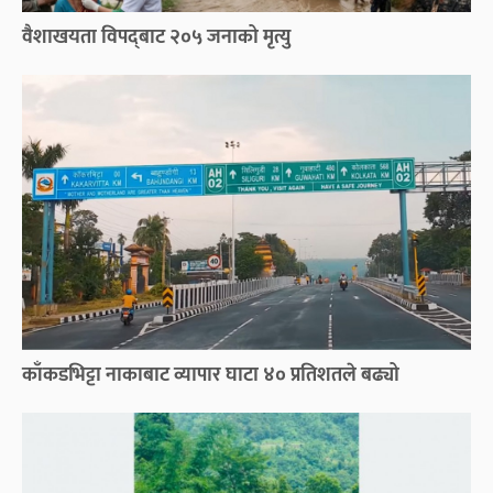
वैशाखयता विपद्‌बाट २०५ जनाको मृत्यु
काँकडभिट्टा नाकाबाट व्यापार घाटा ४० प्रतिशतले बढ्यो