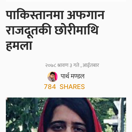
पाकिस्तानमा अफगान
राजदूतकी छोरीमाथि
हमला
२०७८ श्रावण ३ गते , आईतबार
पार्थ मण्डल
784
SHARES