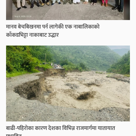
मानव बेचबिखनमा पर्न लागेकी एक नाबालिकाको
काँकडभिट्टा नाकाबाट उद्धार
बाढी-पहिरोका कारण देशका विभिन्न राजमार्गमा यातायात