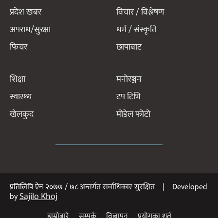
प्रदेश खबर
विचार / विश्लेषण
अपराध/सुरक्षा
धर्म / संस्कृति
फिचर
छापाबाट
शिक्षा
मनोरञ्जन
स्वास्थ्य
टप टिभि
खेलकुद
मोडेल फोटो
प्रतिलिपि ऐन २०७७ / ७८ अन्तर्गत सर्वाधिकार सुरक्षित | Developed
Sajilo Khoj
by
हाम्रोबारे
सम्पर्क
विज्ञापन
प्रयोगका शर्त