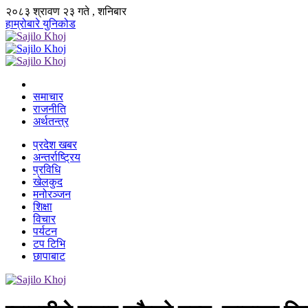
२०८३ श्रावण २३ गते , शनिबार
हाम्रोबारे
युनिकोड
समाचार
राजनीति
अर्थतन्त्र
प्रदेश खबर
अन्तर्राष्ट्रिय
प्रविधि
खेलकुद
मनोरञ्जन
शिक्षा
विचार
पर्यटन
टप टिभि
छापाबाट