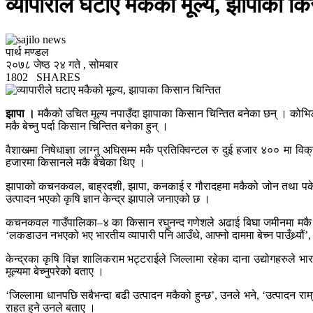
व्यापारीले घटाए मकैको मूल्य, झापाका क
पार्थ मण्डल
२०७८ जेष्ठ २४ गते , सोमबार
1802
SHARES
झापा ।
मकैको उचित मूल्य नपाउँदा झापाका किसान चिन्तित बनेका छन् । कोभिड
मकै बेच्नु पर्दा किसान चिन्तित बनेका हुन् ।
वैशाखमा निषेधाज्ञा लाग्नु अघिसम्म मकै प्रतिक्विन्टल रु दुई हजार ४०० मा विक
हजारमा किसानले मकै बेचेका थिए ।
झापाको कचनकवल, बाह्रदशी, झापा, कनकाई र गौरादहमा मकैको जोन तथा पकेट 
उत्पादन भएको कृषि ज्ञान केन्द्र झापाले जनाएको छ ।
कचनकवल गाउँपालिका–४ का किसान रघुनन्द गणेशले अढाई बिघा जमीनमा मकै खेती 
‘लकडाउन नभएको भए भारतीय व्यापारी पनि आउँथे, आफ्नो दाममा बेच्न पाउँथ्र्यौं’
केन्द्रका कृषि विज्ञ शालिकराम भट्टराईले जिल्लामा रहेका दाना उद्योगहरुले 
मूल्यमा बेच्नुपरेको बताए ।
‘जिल्लामा धानपछि सबैभन्दा बढी उत्पादन मकैको हुन्छ’, उनले भने, ‘उत्पादन 
राहत हुने उनले बताए ।