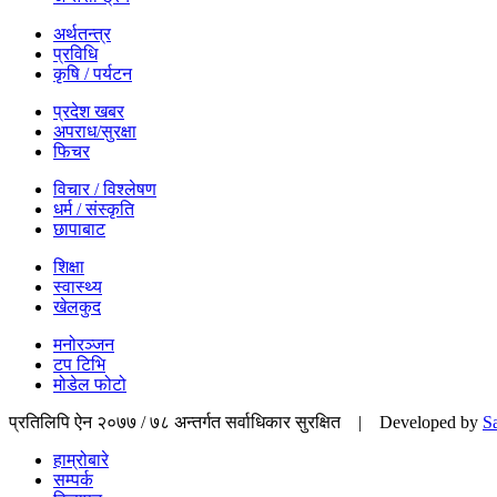
अर्थतन्त्र
प्रविधि
कृषि / पर्यटन
प्रदेश खबर
अपराध/सुरक्षा
फिचर
विचार / विश्लेषण
धर्म / संस्कृति
छापाबाट
शिक्षा
स्वास्थ्य
खेलकुद
मनोरञ्जन
टप टिभि
मोडेल फोटो
प्रतिलिपि ऐन २०७७ / ७८ अन्तर्गत सर्वाधिकार सुरक्षित | Developed by
S
हाम्रोबारे
सम्पर्क