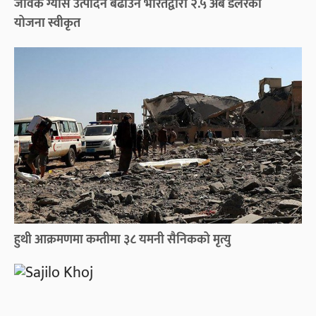
जैविक ग्यास उत्पादन बढाउन भारतद्वारा २.५ अर्ब डलरको
योजना स्वीकृत
हुथी आक्रमणमा कम्तीमा ३८ यमनी सैनिकको मृत्यु