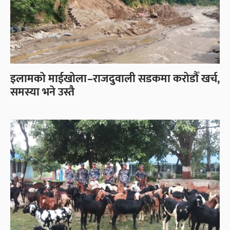
इलामको माईखोला–राजदुवाली सडकमा करोडौँ खर्च,
समस्या भने उस्तै