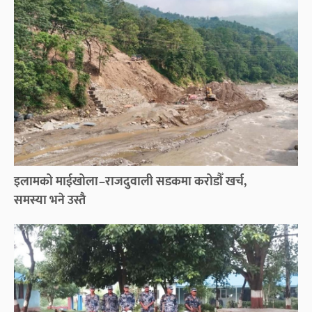
इलामको माईखोला–राजदुवाली सडकमा करोडौँ खर्च,
समस्या भने उस्तै