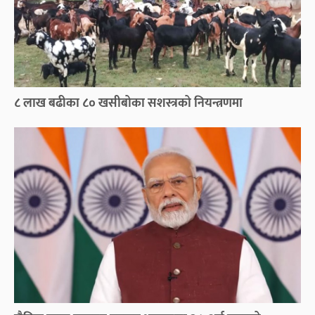
८ लाख बढीका ८० खसीबोका सशस्त्रको नियन्त्रणमा