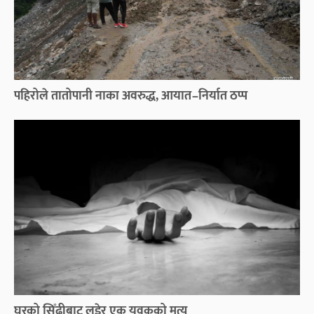
पहिरोले तातोपानी नाका अवरुद्ध, आयात–निर्यात ठप्प
घरको सिँढीबाट लडेर एक युवकको मृत्यु