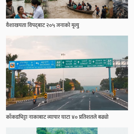
वैशाखयता विपद्‌बाट २०५ जनाको मृत्यु
काँकडभिट्टा नाकाबाट व्यापार घाटा ४० प्रतिशतले बढ्यो