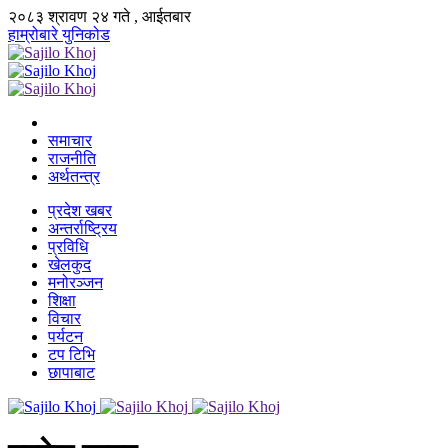
२०८३ श्रावण २४ गते , आईतबार
हाम्रोबारे
युनिकोड
समाचार
राजनीति
अर्थतन्त्र
प्रदेश खबर
अन्तर्राष्ट्रिय
प्रविधि
खेलकुद
मनोरञ्जन
शिक्षा
विचार
पर्यटन
टप टिभि
छापाबाट