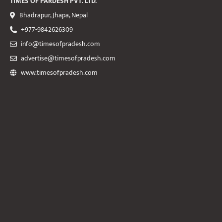
TIMES OF PARDESH PVT. LTD.
Bhadrapur, Jhapa, Nepal
+977-9842626309
info@timesofpradesh.com
advertise@timesofpradesh.com
www.timesofpradesh.com