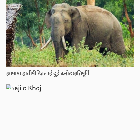
झापामा हात्तीपीडितलाई दुई करोड क्षतिपूर्ति