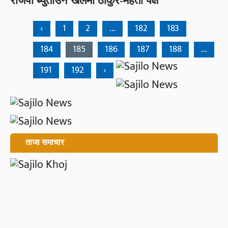
राजपा ब्युँताउने खेलमा ठाकुर-महतो पक्ष
‹
1
2
...
182
183
184
185
186
187
188
...
191
192
›
ताजा समाचार