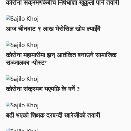
कोरोना संक्रमणकैबीच निषेधाज्ञा खुकुलो पार्ने तयारी
आज चीनबाट ९ लाख भेरोसिल खोप ल्याइँदै
कोरोना महामारीमा झन् आतंकित बनाउने सामाजिक
सञ्जालका ‘पोस्ट’
कोरोना संक्रमण भएपछि के गर्ने ?
बढी भएको शिक्षक दरबन्दी खारेजीको तयारी