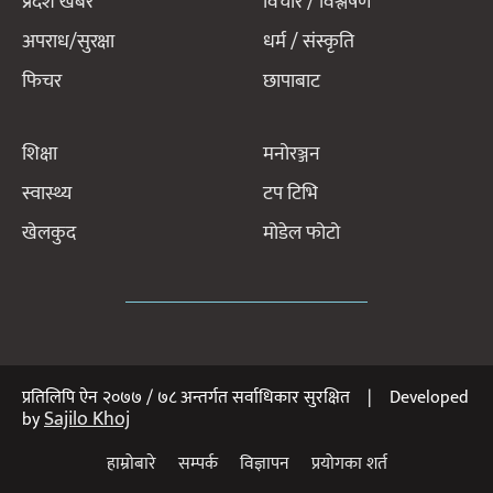
प्रदेश खबर
विचार / विश्लेषण
अपराध/सुरक्षा
धर्म / संस्कृति
फिचर
छापाबाट
शिक्षा
मनोरञ्जन
स्वास्थ्य
टप टिभि
खेलकुद
मोडेल फोटो
प्रतिलिपि ऐन २०७७ / ७८ अन्तर्गत सर्वाधिकार सुरक्षित | Developed
Sajilo Khoj
by
हाम्रोबारे
सम्पर्क
विज्ञापन
प्रयोगका शर्त