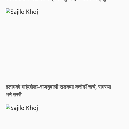
इलामको माईखोला–राजदुवाली सडकमा करोडौँ खर्च, समस्या
भने उस्तै