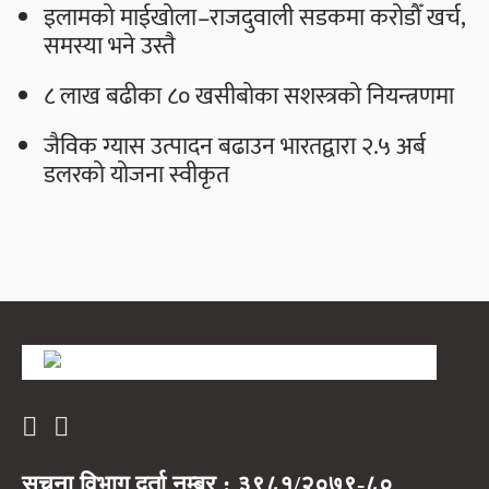
इलामको माईखोला–राजदुवाली सडकमा करोडौँ खर्च,
समस्या भने उस्तै
८ लाख बढीका ८० खसीबोका सशस्त्रको नियन्त्रणमा
जैविक ग्यास उत्पादन बढाउन भारतद्वारा २.५ अर्ब
डलरको योजना स्वीकृत
सूचना विभाग दर्ता नम्बर : ३९८१/२०७९-८०