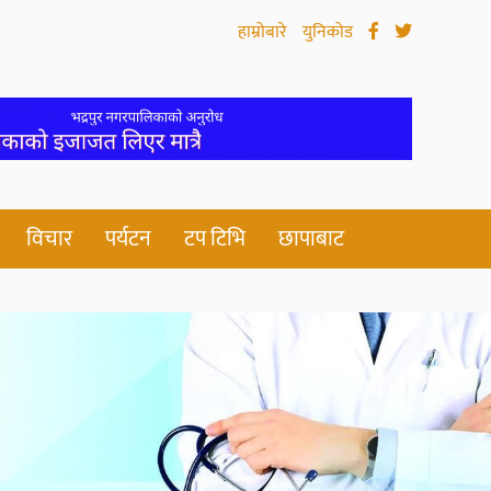
हाम्रोबारे
युनिकोड
विचार
पर्यटन
टप टिभि
छापाबाट