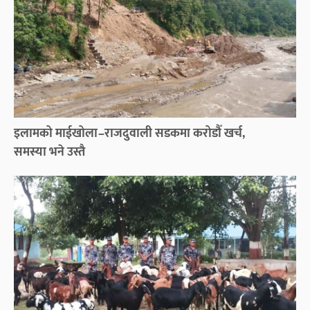
इलामको माईखोला–राजदुवाली सडकमा करोडौँ खर्च,
समस्या भने उस्तै