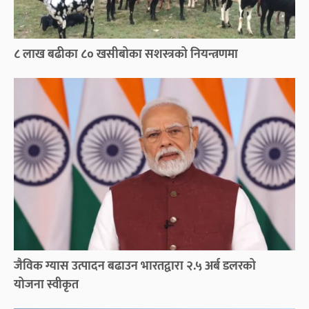
८ लाख बढीका ८० खसीबोका सशस्त्रको नियन्त्रणमा
जैविक ग्यास उत्पादन बढाउन भारतद्वारा २.५ अर्ब डलरको
योजना स्वीकृत