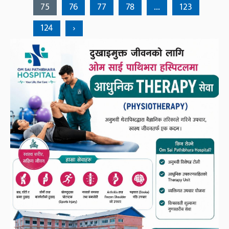
75
76
77
78
...
123
124
›