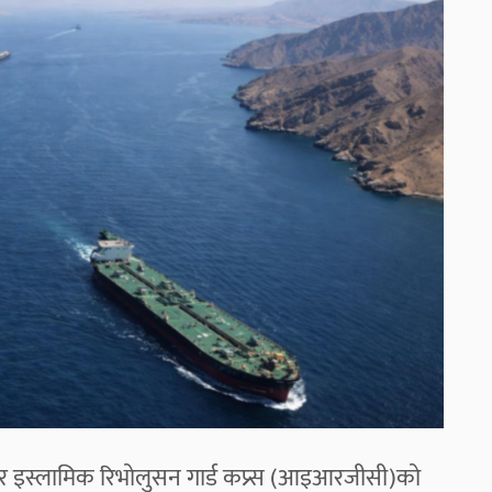
र इस्लामिक रिभोलुसन गार्ड कप्र्स (आइआरजीसी)को