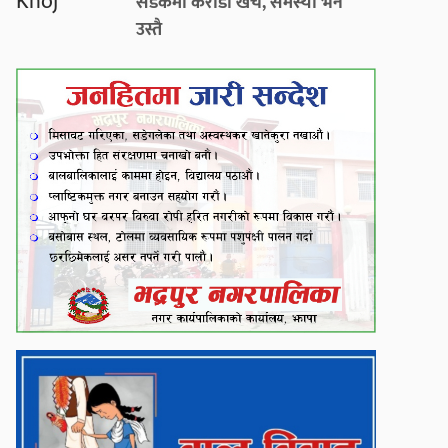
सडकमा करोडौँ खर्च, समस्या भने
उस्तै