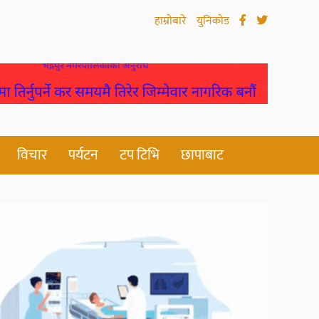
हाम्रोबारे
युनिकोड
विचार
पर्यटन
टप टिभि
छापाबाट