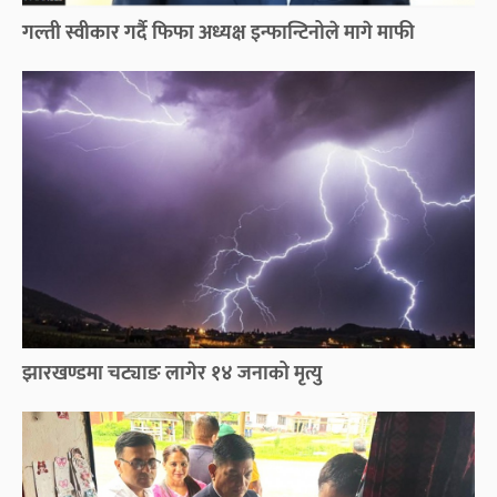
गल्ती स्वीकार गर्दै फिफा अध्यक्ष इन्फान्टिनोले मागे माफी
झारखण्डमा चट्याङ लागेर १४ जनाको मृत्यु