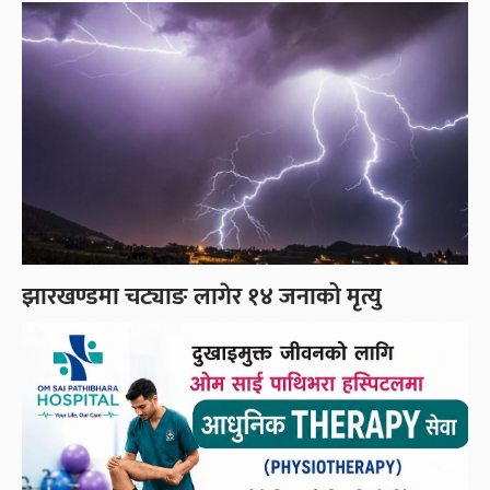
झारखण्डमा चट्याङ लागेर १४ जनाको मृत्यु