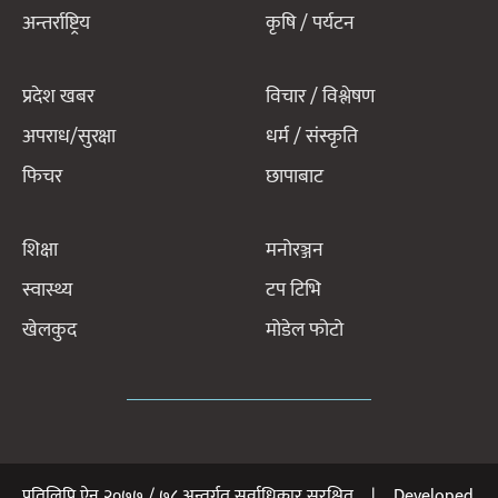
अन्तर्राष्ट्रिय
कृषि / पर्यटन
प्रदेश खबर
विचार / विश्लेषण
अपराध/सुरक्षा
धर्म / संस्कृति
फिचर
छापाबाट
शिक्षा
मनोरञ्जन
स्वास्थ्य
टप टिभि
खेलकुद
मोडेल फोटो
प्रतिलिपि ऐन २०७७ / ७८ अन्तर्गत सर्वाधिकार सुरक्षित | Developed