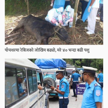
पाँचथरमा रेबिजको जोखिम बढ्यो, मरे ४० भन्दा बढी पशु