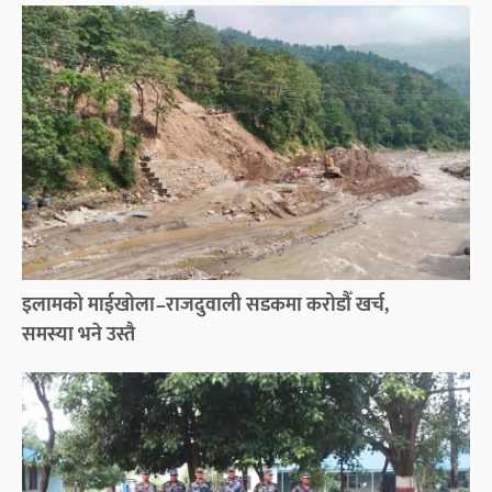
इलामको माईखोला–राजदुवाली सडकमा करोडौँ खर्च,
समस्या भने उस्तै