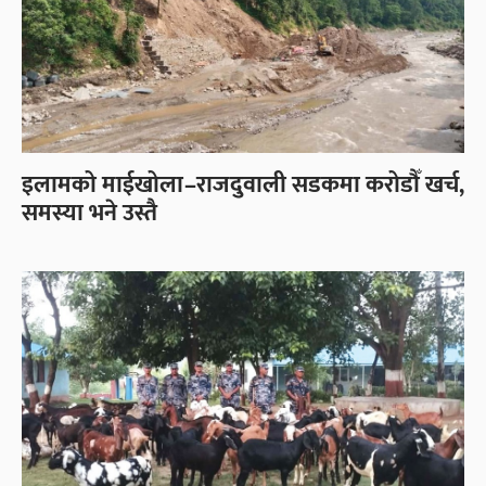
इलामको माईखोला–राजदुवाली सडकमा करोडौँ खर्च,
समस्या भने उस्तै