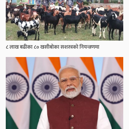
८ लाख बढीका ८० खसीबोका सशस्त्रको नियन्त्रणमा