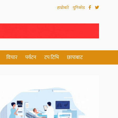
हाम्रोबारे
युनिकोड
विचार
पर्यटन
टप टिभि
छापाबाट