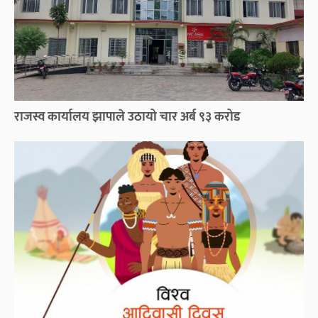
राजस्व कार्यालय झापाले उठायो चार अर्ब ९३ करोड