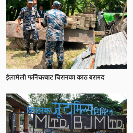
ईलामेली फर्निचरबाट चिरानका काठ बरामद