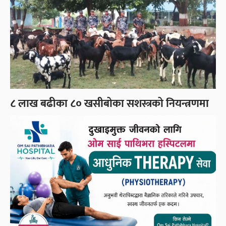
८ लाख बढीका ८० खसीबोका सशस्त्रको नियन्त्रणमा