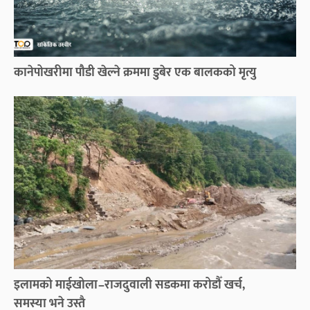
कानेपोखरीमा पौडी खेल्ने क्रममा डुबेर एक बालकको मृत्यु
इलामको माईखोला–राजदुवाली सडकमा करोडौँ खर्च,
समस्या भने उस्तै