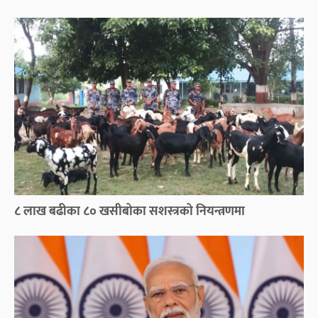
८ लाख बढीका ८० खसीबोका सशस्त्रको नियन्त्रणमा