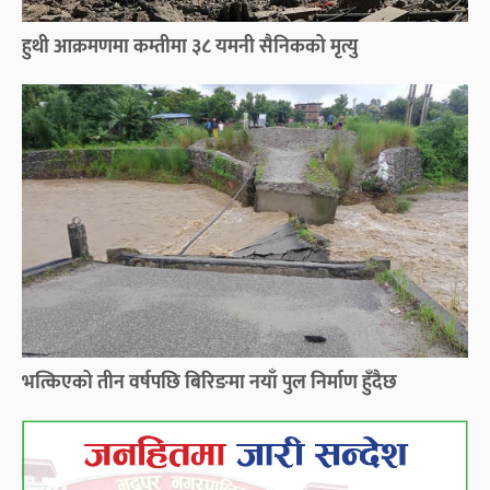
हुथी आक्रमणमा कम्तीमा ३८ यमनी सैनिकको मृत्यु
भत्किएको तीन वर्षपछि बिरिङमा नयाँ पुल निर्माण हुँदैछ