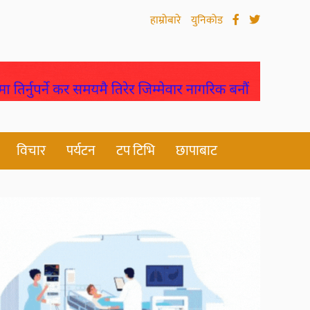
हाम्रोबारे
युनिकोड
विचार
पर्यटन
टप टिभि
छापाबाट