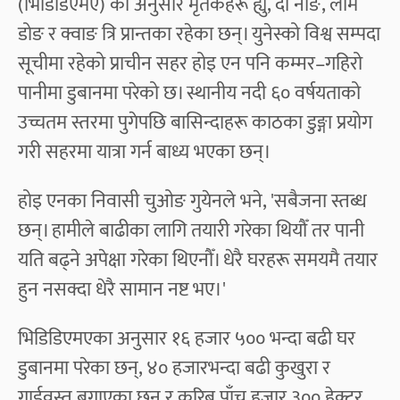
(भिडिडिएमए) का अनुसार मृतकहरू ह्यु, दा नाङ, लाम
डोङ र क्वाङ त्रि प्रान्तका रहेका छन्। युनेस्को विश्व सम्पदा
सूचीमा रहेको प्राचीन सहर होइ एन पनि कम्मर–गहिरो
पानीमा डुबानमा परेको छ। स्थानीय नदी ६० वर्षयताको
उच्चतम स्तरमा पुगेपछि बासिन्दाहरू काठका डुङ्गा प्रयोग
गरी सहरमा यात्रा गर्न बाध्य भएका छन्।
होइ एनका निवासी चुओङ गुयेनले भने, 'सबैजना स्तब्ध
छन्। हामीले बाढीका लागि तयारी गरेका थियौँ तर पानी
यति बढ्ने अपेक्षा गरेका थिएनौँ। धेरै घरहरू समयमै तयार
हुन नसक्दा धेरै सामान नष्ट भए।'
भिडिडिएमएका अनुसार १६ हजार ५०० भन्दा बढी घर
डुबानमा परेका छन्, ४० हजारभन्दा बढी कुखुरा र
गाईवस्तु बगाएका छन् र करिब पाँच हजार ३०० हेक्टर