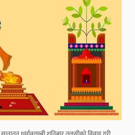
। सानातन धर्मावलम्बी शनिबार तुलसीको विवाह गरी