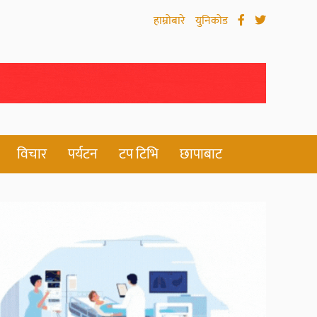
हाम्रोबारे
युनिकोड
विचार
पर्यटन
टप टिभि
छापाबाट