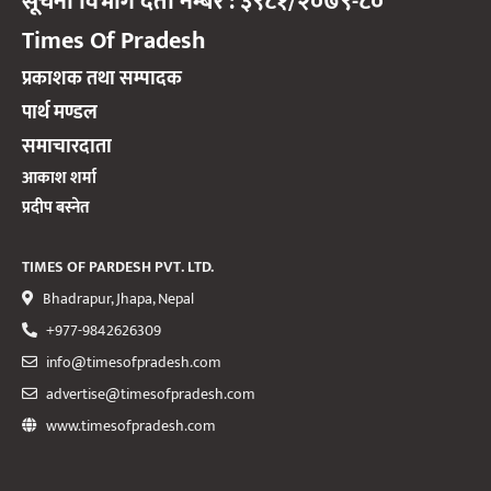
सूचना विभाग दर्ता नम्बर : ३९८१/२०७९-८०
Times Of Pradesh
प्रकाशक तथा सम्पादक
पार्थ मण्डल
समाचारदाता
आकाश शर्मा
प्रदीप बस्नेत
TIMES OF PARDESH PVT. LTD.
Bhadrapur, Jhapa, Nepal
+977-9842626309
info@timesofpradesh.com
advertise@timesofpradesh.com
www.timesofpradesh.com