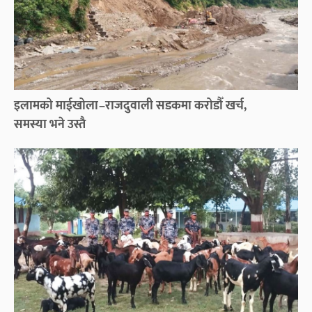
इलामको माईखोला–राजदुवाली सडकमा करोडौँ खर्च,
समस्या भने उस्तै