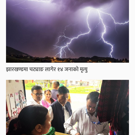
झारखण्डमा चट्याङ लागेर १४ जनाको मृत्यु