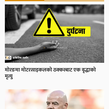
मोरङमा मोटरसाइकलको ठक्करबाट एक वृद्धाको
मृत्यु