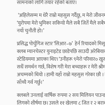
सामनाको लागि तयार रहेको बताए।
‘अहिलेसम्म म धेरै राम्रो महसुस गर्दैछु, म मेरो जीवन
‘युरोपमा मेरो भुमिका सकियो मैले सबै जितेँ मैले सबै
नयाँ चुनौती हो।’
प्रसिद्ध पोर्चुगिज स्टार ‘सिआर–७’ हेर्न रियादको म
क्लब म्यानचेस्टर युनाइटेड छाडेपछि साउदी अरेबि
स्टेडियममा आएका थिए। ‘उनीहरू ९मेरो परिवार० खुसी 
सधैं समर्थन गर्छ, विशेष गरी मेरा बच्चाहरू र मेरी श्
अचम्मको थियो । हामी यहाँ राम्रो महसुस गरेका छौ ।
साँच्चै गर्व गर्छु।’
क्लबले उनलाई वार्षिक रुपमा २ सय मिलियन पाउन्ड 
लिगको शीर्षमा छ। उसले ११ खेलमा ८ जित र २ बर