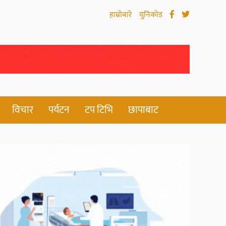
हाम्रोबारे
युनिकोड
विचार
पर्यटन
टप टिभि
छापाबाट