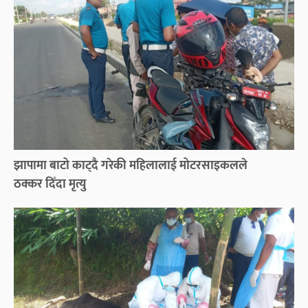
झापामा बाटो काट्दै गरेकी महिलालाई मोटरसाइकलले
ठक्कर दिँदा मृत्यु