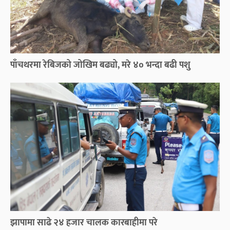
पाँचथरमा रेबिजको जोखिम बढ्यो, मरे ४० भन्दा बढी पशु
झापामा साढे २४ हजार चालक कारबाहीमा परे