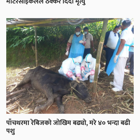
मोटरसाइकलले ठक्कर दिँदा मृत्यु
पाँचथरमा रेबिजको जोखिम बढ्यो, मरे ४० भन्दा बढी
पशु