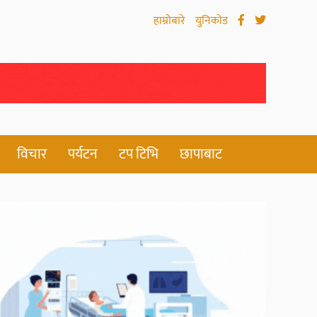
हाम्रोबारे
युनिकोड
विचार
पर्यटन
टप टिभि
छापाबाट