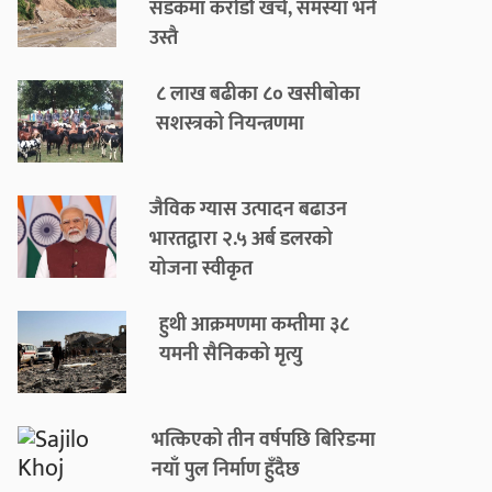
सडकमा करोडौँ खर्च, समस्या भने
उस्तै
८ लाख बढीका ८० खसीबोका
सशस्त्रको नियन्त्रणमा
जैविक ग्यास उत्पादन बढाउन
भारतद्वारा २.५ अर्ब डलरको
योजना स्वीकृत
हुथी आक्रमणमा कम्तीमा ३८
यमनी सैनिकको मृत्यु
भत्किएको तीन वर्षपछि बिरिङमा
नयाँ पुल निर्माण हुँदैछ