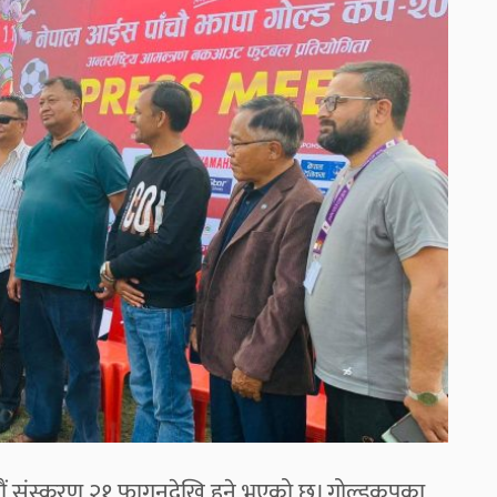
ौं संस्करण २१ फागुनदेखि हुने भएको छ। गोल्डकपका