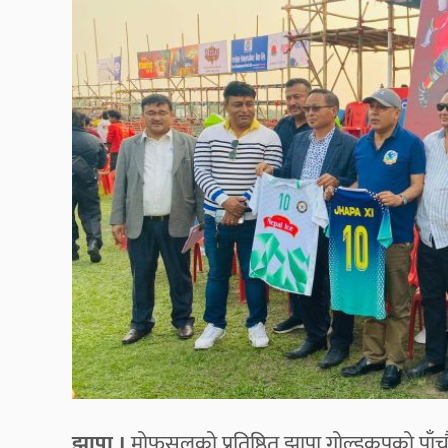
झापा ।
मोफसलको प्रतिष्ठित झापा गोल्डकपको पाँच