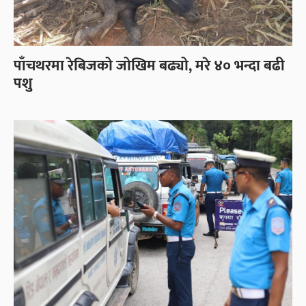
पाँचथरमा रेबिजको जोखिम बढ्यो, मरे ४० भन्दा बढी
पशु