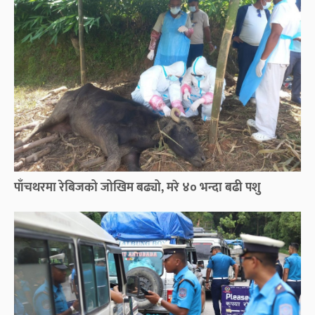
पाँचथरमा रेबिजको जोखिम बढ्यो, मरे ४० भन्दा बढी पशु