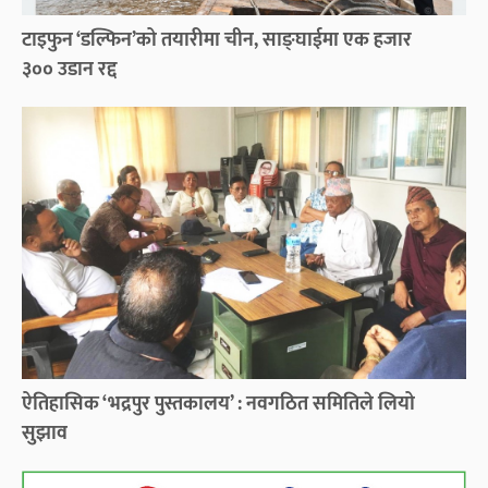
टाइफुन ‘डल्फिन’को तयारीमा चीन, साङ्घाईमा एक हजार
३०० उडान रद्द
ऐतिहासिक ‘भद्रपुर पुस्तकालय’ : नवगठित समितिले लियो
सुझाव