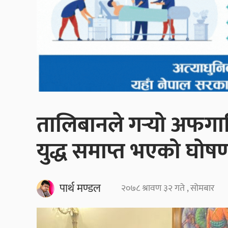
तालिबानले गर्‍यो अफगान
युद्ध समाप्त भएको घोष
पार्थ मण्डल
२०७८ श्रावण ३२ गते , सोमबार