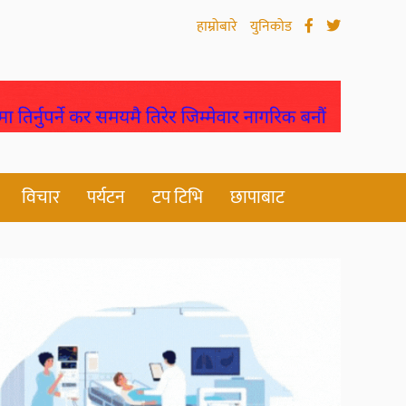
हाम्रोबारे
युनिकोड
विचार
पर्यटन
टप टिभि
छापाबाट