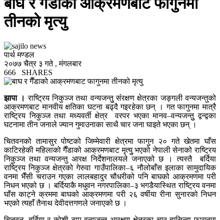
बाघ र गैँडाको आक्रमणबाट फागुनमा
तीनको मृत्यु
पार्थ मण्डल
२०७७ चैत्र ३ गते , मंगलबार
666
SHARES
झापा ।
राष्ट्रिय निकुञ्ज तथा वन्यजन्तुु संंरक्षण क्षेत्रका जङ्गली वन्यजन्तुको
आक्रमणबाट मानवीय क्षतिका घटना बढ्दै गइरहेका छन् । गत फागुनमा मात्रै
राष्ट्रिय निकुञ्ज तथा मध्यवर्ती क्षेत्र वरपर भएका मानव–वन्यजन्तुु द्वन्द्वका
घटनामा तीन जनाले ज्यान गुमाउनाका साथै चार जना घाइते भएका छन् ।
चितवनको तामासुर पोष्टको जिम्मेवारी क्षेत्रमा फागुन २० गते खेतमा घाँस
काटिरहेकी महिलाको गैँडाको आक्रमणबाट मृत्युु भएको नेपाली सेनाको राष्ट्रिय
निकुञ्ज तथा वन्यजन्तु आरक्ष निर्देशनालयले जनाएको छ । त्यस्तै बर्दिया
राष्ट्रिय निकुञ्ज क्षेत्रको गेरुवा गाउँपालिका–६ नौलोबाँस इलाका सामुदायिक
वनमा भैँसी चराउन गएका लालबहादुर चौधरीको पनि बाघको आक्रमणमा परी
निधन भएको छ । बर्दियाकै मधुवन नगरपालिका–३ भगडैयास्थित राष्ट्रिय वनमा
घाँस काट्ने क्रममा बाघको आक्रमणमा परी २६ वर्षीया रीना सुनारको निधन
भएको त्यहाँ तैनाथ देवीदत्तगणले जनाएको छ ।
चितवन, बर्दिया र कोशी टप्पु वन्यजन्तु आरक्षण क्षेत्रका चार बासिन्दा फागुनमा