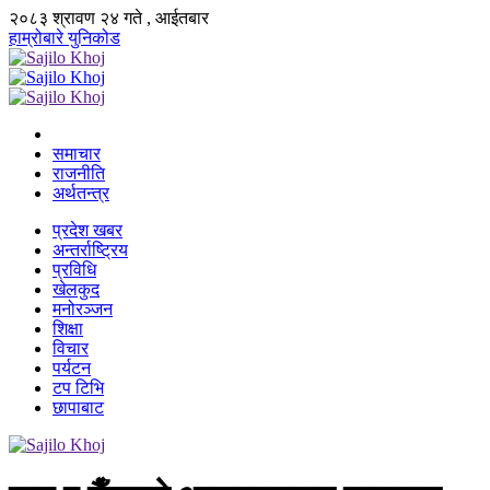
२०८३ श्रावण २४ गते , आईतबार
हाम्रोबारे
युनिकोड
समाचार
राजनीति
अर्थतन्त्र
प्रदेश खबर
अन्तर्राष्ट्रिय
प्रविधि
खेलकुद
मनोरञ्जन
शिक्षा
विचार
पर्यटन
टप टिभि
छापाबाट