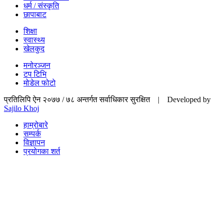
धर्म / संस्कृति
छापाबाट
शिक्षा
स्वास्थ्य
खेलकुद
मनोरञ्जन
टप टिभि
मोडेल फोटो
प्रतिलिपि ऐन २०७७ / ७८ अन्तर्गत सर्वाधिकार सुरक्षित | Developed by
Sajilo Khoj
हाम्रोबारे
सम्पर्क
विज्ञापन
प्रयोगका शर्त