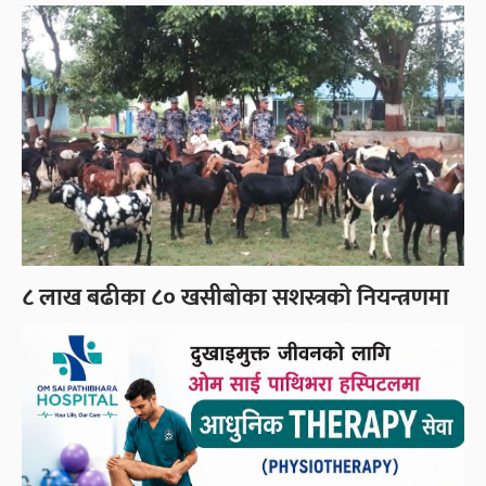
८ लाख बढीका ८० खसीबोका सशस्त्रको नियन्त्रणमा