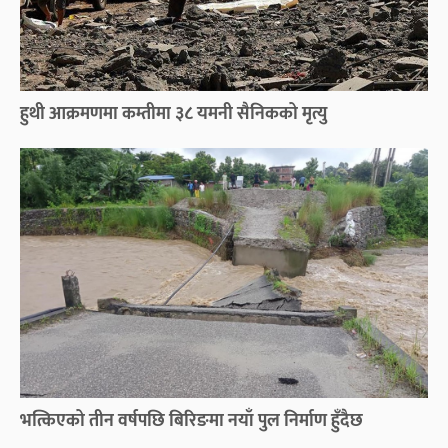
हुथी आक्रमणमा कम्तीमा ३८ यमनी सैनिकको मृत्यु
भत्किएको तीन वर्षपछि बिरिङमा नयाँ पुल निर्माण हुँदैछ