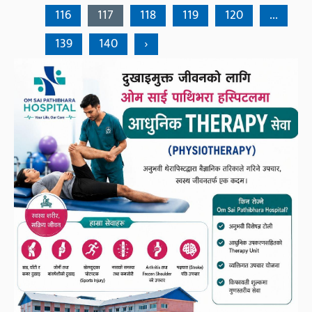
116
117
118
119
120
...
139
140
›