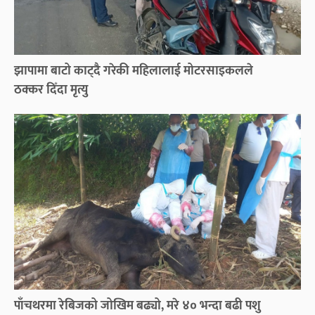
झापामा बाटो काट्दै गरेकी महिलालाई मोटरसाइकलले
ठक्कर दिँदा मृत्यु
पाँचथरमा रेबिजको जोखिम बढ्यो, मरे ४० भन्दा बढी पशु