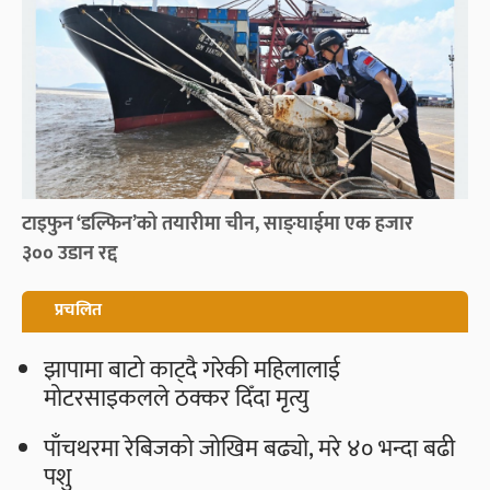
टाइफुन ‘डल्फिन’को तयारीमा चीन, साङ्घाईमा एक हजार
३०० उडान रद्द
प्रचलित
झापामा बाटो काट्दै गरेकी महिलालाई
मोटरसाइकलले ठक्कर दिँदा मृत्यु
पाँचथरमा रेबिजको जोखिम बढ्यो, मरे ४० भन्दा बढी
पशु