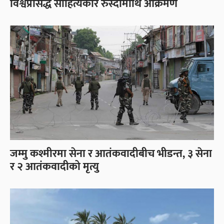
विश्वप्रसिद्ध साहित्यकार रुस्दीमाथि आक्रमण
जम्मु कश्मीरमा सेना र आतंकवादीबीच भीडन्त, ३ सेना
र २ आतंकवादीको मृत्यु