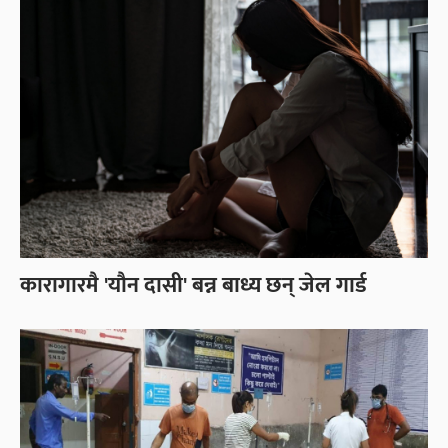
कारागारमै 'यौन दासी' बन्न बाध्य छन् जेल गार्ड