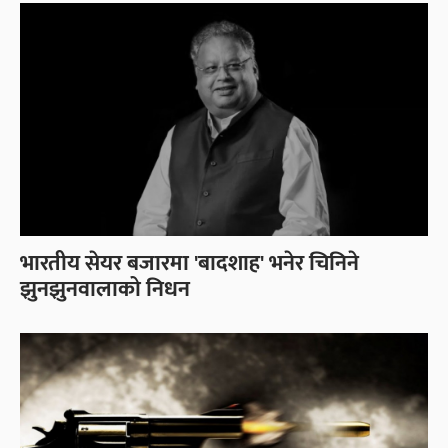
भारतीय सेयर बजारमा 'बादशाह' भनेर चिनिने
झुनझुनवालाको निधन