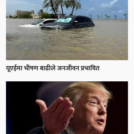
यूएईमा भीषण बाढीले जनजीवन प्रभावित