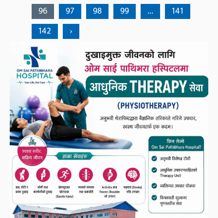
96
97
98
99
...
141
142
›