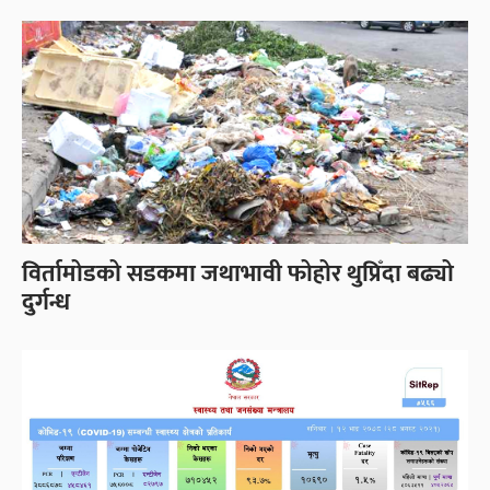
विर्तामोडको सडकमा जथाभावी फोहोर थुप्रिँदा बढ्यो
दुर्गन्ध