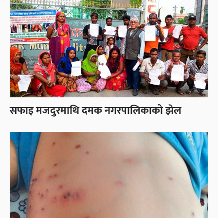
सफाइ मजदुरमाथि दमक नगरपालिकाको झेल