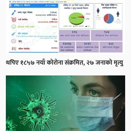
थपिए १८५७ नयाँ कोरोना संक्रमित, २७ जनाको मृत्यु