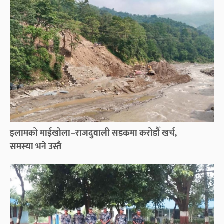
इलामको माईखोला–राजदुवाली सडकमा करोडौँ खर्च,
समस्या भने उस्तै