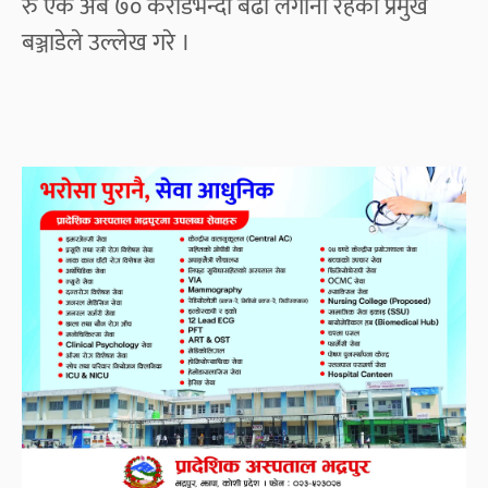
रु एक अर्ब ७० करोडभन्दा बढी लगानी रहेको प्रमुख
बञ्जाडेले उल्लेख गरे ।