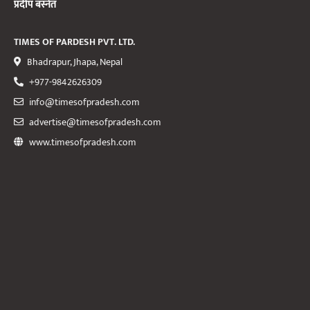
प्रदीप बस्नेत
TIMES OF PARDESH PVT. LTD.
Bhadrapur, Jhapa, Nepal
+977-9842626309
info@timesofpradesh.com
advertise@timesofpradesh.com
www.timesofpradesh.com