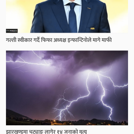
गल्ती स्वीकार गर्दै फिफा अध्यक्ष इन्फान्टिनोले मागे माफी
झारखण्डमा चट्याङ लागेर १४ जनाको मृत्यु