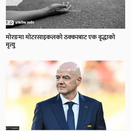
मोरङमा मोटरसाइकलको ठक्करबाट एक वृद्धाको
मृत्यु