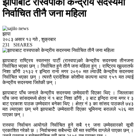
झापाबाट रास्वपाको केन्द्रीय सदस्यमा
निर्वाचित तीनै जना महिला
झापा
२०८३ असार १२ गते , शुक्रबार
231
SHARES
झापाबाट राष्ट्रिय स्वतन्त्र पार्टी (रास्वपा)को केन्द्रीय सदस्यमा तीनजना
निर्वाचित भएका छन् । निर्वाचित हुने तीनै जना महिला हुन् । राष्ट्रिय खुल्लातर्फ
निशा डाँगी २१३२ र इन्दिरा राना मगर २०९० मत ल्याउँदै केन्द्रीय सदस्यमा
निर्वाचित भएका छन् । त्यस्तै प्रादेशिक कोशीमा कल्पना थापा ९५१ मत ल्याई
केन्द्रीय सदस्यमा जितेकी छन् ।
झापाबाट पाँच जनाले केन्द्रीय सदस्यमा उम्मेदवारी दिएका थिए । जिल्लाका
पाँच जना सांसदमध्ये क्षेत्र नं १ बाट निशा डाँगी , २ बाट इन्दिरा राना मगर र ३
बाट प्रकाश पाठक उम्मेदवार बनेका थिए । क्षेत्र नं ३ का सांसद पाठकले ७४३
मत ल्याएका छन् भने झापाबाटै उम्मेदवारी दिएका भूमिनन्द बरालले ५२६ मत
पाएका छन् ।
रास्वपा निर्वाचन आयोगले निर्वाचित हुने सबै ९९ जना उम्मेदवारको सूची
प्रकाशित गरेको छ । निर्वाचनमा सबैभन्दा धेरै मत स्वर्णिम वाग्लेले पाएका छन् ।
उनले प्रवास र इलेक्ट्रोनिक गरी कुल २६५६ मत पाएका छन् ।