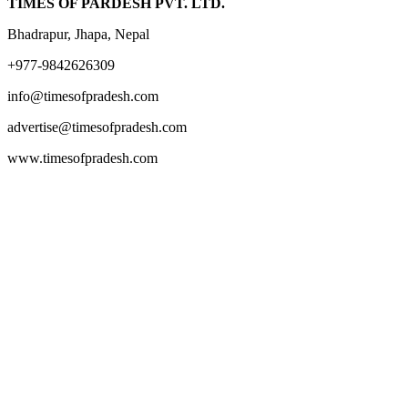
TIMES OF PARDESH PVT. LTD.
Bhadrapur, Jhapa, Nepal
+977-9842626309
info@timesofpradesh.com
advertise@timesofpradesh.com
www.timesofpradesh.com