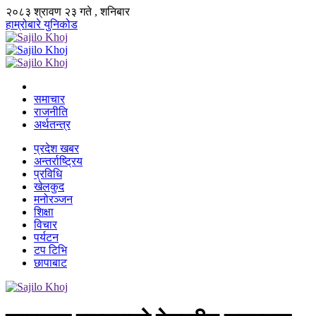
२०८३ श्रावण २३ गते , शनिबार
हाम्रोबारे
युनिकोड
समाचार
राजनीति
अर्थतन्त्र
प्रदेश खबर
अन्तर्राष्ट्रिय
प्रविधि
खेलकुद
मनोरञ्जन
शिक्षा
विचार
पर्यटन
टप टिभि
छापाबाट