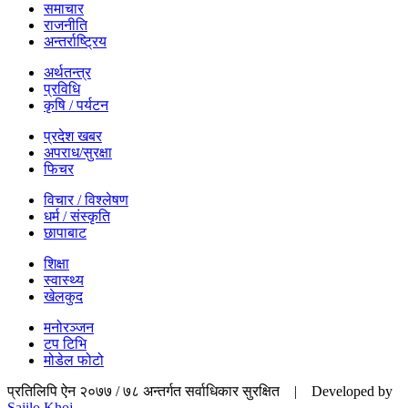
समाचार
राजनीति
अन्तर्राष्ट्रिय
अर्थतन्त्र
प्रविधि
कृषि / पर्यटन
प्रदेश खबर
अपराध/सुरक्षा
फिचर
विचार / विश्लेषण
धर्म / संस्कृति
छापाबाट
शिक्षा
स्वास्थ्य
खेलकुद
मनोरञ्जन
टप टिभि
मोडेल फोटो
प्रतिलिपि ऐन २०७७ / ७८ अन्तर्गत सर्वाधिकार सुरक्षित | Developed by
Sajilo Khoj