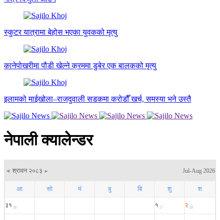
स्कुटर यात्रामा बेहोस भएका युवकको मृत्यु
कानेपोखरीमा पौडी खेल्ने क्रममा डुबेर एक बालकको मृत्यु
इलामको माईखोला–राजदुवाली सडकमा करोडौँ खर्च, समस्या भने उस्तै
नेपाली क्यालेन्डर