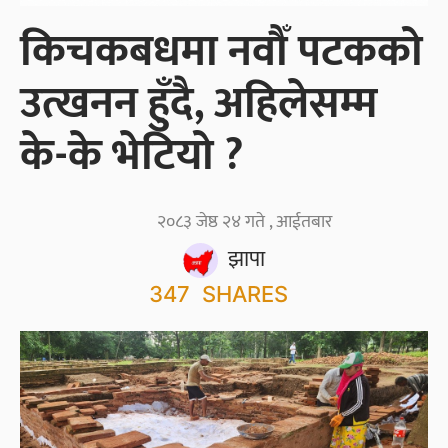
किचकबधमा नवौँ पटकको
उत्खनन हुँदै, अहिलेसम्म
के-के भेटियो ?
२०८३ जेष्ठ २४ गते , आईतबार
झापा
347
SHARES