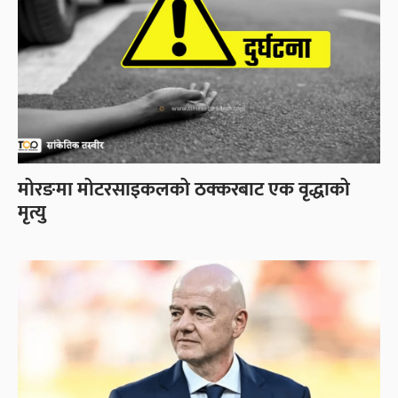
मोरङमा मोटरसाइकलको ठक्करबाट एक वृद्धाको
मृत्यु