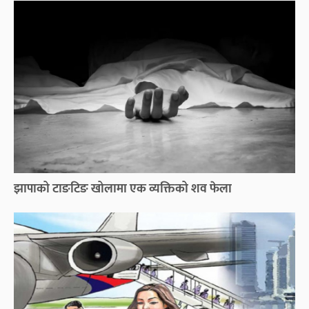
झापाको टाङटिङ खोलामा एक व्यक्तिको शव फेला